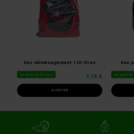
Sac déménagement 130 litres
Sac p
Le pack de 10 sacs
Le pack de
7,15 €
AJOUTER