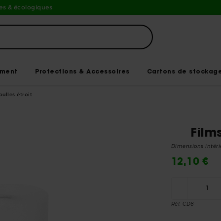
s & écologiques
ement
Protections & Accessoires
Cartons de stockag
bulles étroit
Film
Dimensions intérie
12,10 €
Réf. CD8