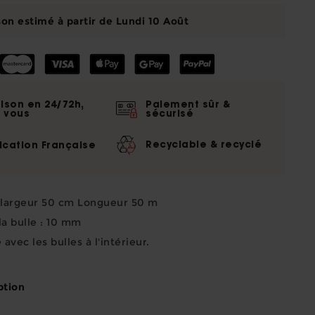
son estimé à partir de Lundi 10 Août
aison en 24/72h,
Paiement sûr &
 vous
sécurisé
Recyclable & recyclé
ication Française
 largeur 50 cm Longueur 50 m
a bulle : 10 mm
Bloquage par mole
avec les bulles à l'intérieur.
Cutter éco
L'unité
ption
AJOUT