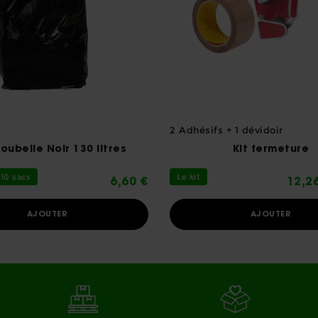
2 Adhésifs + 1 dévidoir
oubelle Noir 130 litres
Kit fermeture
 10 sacs
Le kit
6,60 €
12,2
AJOUTER
AJOUTER