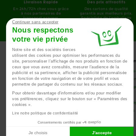
Livraison Rapide
Des prix attractifs
En 24h/72h chez vous grâce
Des cartons de qualité
à nos partenaires de
garantis aux meilleurs prix.
transport express
Spécialiste de l’emballage
Continuer sans accepter
depuis 1958
Nous respectons
votre vie privée
Notre site et des sociétés tierces
utilisent des cookies pour optimiser les performances du
site, personnaliser l’affichage de nos produits en fonction de
Trouver le carton idéal ?
Carton Dé
ceux que vous avez consultés, mesurer l'audience de la
Le carton standard
Qui sommes-
publicité et sa pertinence, afficher la publicité personnalisée
en fonction de votre navigation et de votre profil et vous
Le petit carton
Nos engage
permettre de partager du contenu sur les réseaux sociaux.
Nos cartons renforcés
Livraison ra
Pour obtenir davantage d'informations et/ou pour modifier
Le kit 100% écolo
Partenaires
vos préférences, cliquez sur le bouton sur « Paramètres des
La caisse multi-usage
Mentions Lé
cookies ».
Nos cookies
Lire notre politique de confidentialité
Consentements certifiés par
Je choisis
J'accepte