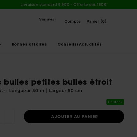
Livraison standard 9.90€ - Offerte dès 150€
Vos avis :
(
)
Compte
Panier
0
e
Bonnes affaires
Conseils/Actualités
s bulles petites bulles étroit
Longueur
50 m
Largeur
50 cm
ur :
En stock
AJOUTER AU PANIER