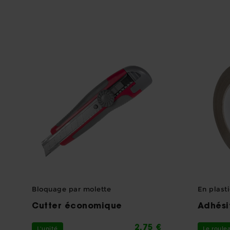
Bloquage par molette
En plast
Cutter économique
Adhési
2,75 €
L'unité
Le roule